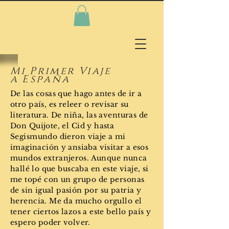
Mi Primer Viaje
a
España
De las cosas que hago antes de ir a
otro
país
, es releer o revisar su
literatura. De ni
ñ
a, las aventuras de
Don Quijote, el Cid y hasta
Segismundo dieron viaje a mi
imaginación y ansiaba visitar a esos
mundos
extranjeros
. Aunque nunca
hallé
lo que buscaba en este viaje, si
me
topé
con un grupo de personas
de
sin igual
pasión
por su patria y
herencia. Me da mucho orgullo el
tener ciertos lazos a este bello
país
y
espero poder volver.