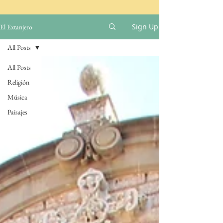
Sign Up
El Extanjero
All Posts
All Posts
Religión
Música
Paisajes